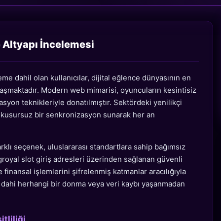
e Altyapı İncelemesi
me dahil olan kullanıcılar, dijital eğlence dünyasının en
laşmaktadır. Modern web mimarisi, oyuncuların kesintisiz
yon teknikleriyle donatılmıştır. Sektördeki yenilikçi
a kusursuz bir senkronizasyon sunarak her an
arklı seçenek, uluslararası standartlara sahip bağımsız
groyal slot giriş adresleri üzerinden sağlanan güvenli
ve finansal işlemlerini şifrelenmiş katmanlar aracılığıyla
e dahi herhangi bir donma veya veri kaybı yaşanmadan
tliliği