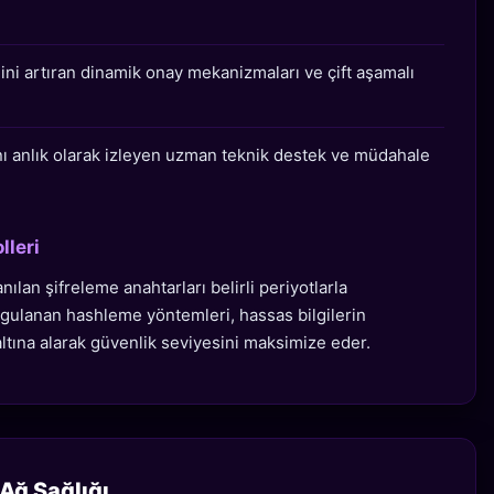
ni artıran dinamik onay mekanizmaları ve çift aşamalı
ı anlık olarak izleyen uzman teknik destek ve müdahale
lleri
ılan şifreleme anahtarları belirli periyotlarla
gulanan hashleme yöntemleri, hassas bilgilerin
tına alarak güvenlik seviyesini maksimize eder.
Ağ Sağlığı