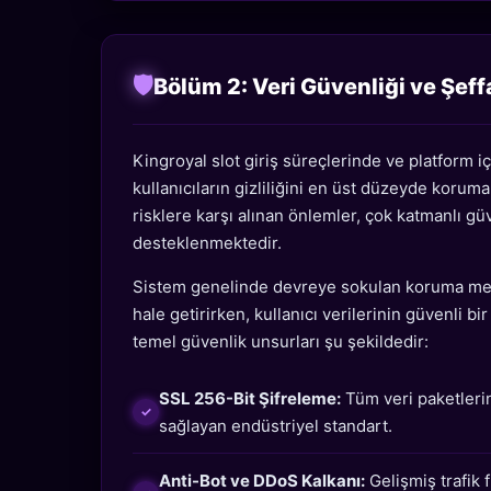
🛡️
Bölüm 2: Veri Güvenliği ve Şeffa
Kingroyal slot giriş süreçlerinde ve platform içi
kullanıcıların gizliliğini en üst düzeyde koruma
risklere karşı alınan önlemler, çok katmanlı gü
desteklenmektedir.
Sistem genelinde devreye sokulan koruma mekan
hale getirirken, kullanıcı verilerinin güvenli b
temel güvenlik unsurları şu şekildedir:
SSL 256-Bit Şifreleme:
Tüm veri paketlerin
✓
sağlayan endüstriyel standart.
Anti-Bot ve DDoS Kalkanı:
Gelişmiş trafik 