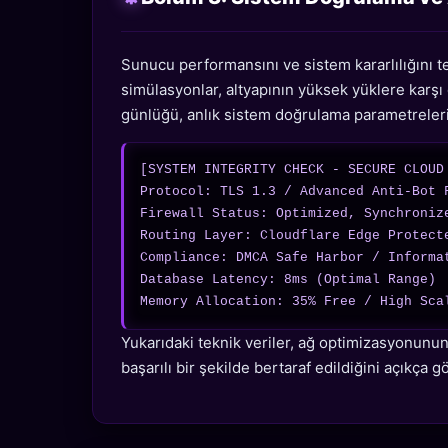
Sunucu performansını ve sistem kararlılığını t
simülasyonlar, altyapının yüksek yüklere karşı
günlüğü, anlık sistem doğrulama parametreleri
[SYSTEM INTEGRITY CHECK - SECURE CLOUD 
Protocol: TLS 1.3 / Advanced Anti-Bot F
Firewall Status: Optimized, Synchronize
Routing Layer: Cloudflare Edge Protecte
Compliance: DMCA Safe Harbor / Informat
Database Latency: 8ms (Optimal Range)

Memory Allocation: 35% Free / High Sca
Yukarıdaki teknik veriler, ağ optimizasyonunu
başarılı bir şekilde bertaraf edildiğini açıkça 