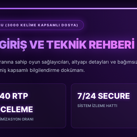
MU (3000 KELİME KAPSAMLI DOSYA)
GİRİŞ VE TEKNİK REHBERİ
ranına sahip oyun sağlayıcıları, altyapı detayları ve bağımsı
niş kapsamlı bilgilendirme dokümanı.
40 RTP
7/24 SECURE
SISTEM İZLEME HATTI
NCELEME
IMIZASYON ORANI