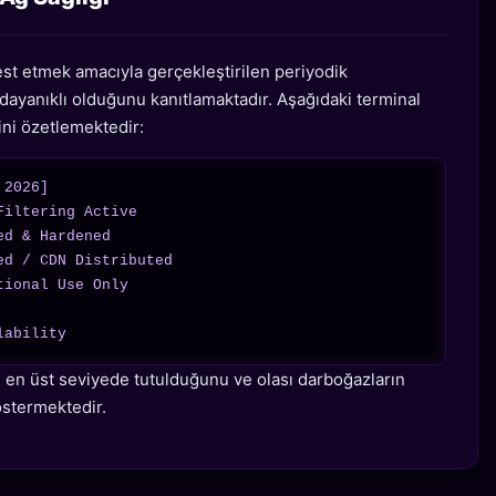
est etmek amacıyla gerçekleştirilen periyodik
 dayanıklı olduğunu kanıtlamaktadır. Aşağıdaki terminal
ni özetlemektedir:
2026]

iltering Active

d & Hardened

d / CDN Distributed

ional Use Only

lability
n en üst seviyede tutulduğunu ve olası darboğazların
göstermektedir.