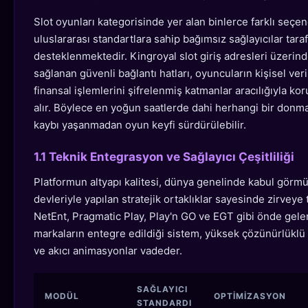
Slot oyunları kategorisinde yer alan binlerce farklı seçen
uluslararası standartlara sahip bağımsız sağlayıcılar tara
desteklenmektedir. Kingroyal slot giriş adresleri üzerin
sağlanan güvenli bağlantı hatları, oyuncuların kişisel veri
finansal işlemlerini şifrelenmiş katmanlar aracılığıyla ko
alır. Böylece en yoğun saatlerde dahi herhangi bir donma
kaybı yaşanmadan oyun keyfi sürdürülebilir.
1.1 Teknik Entegrasyon ve Sağlayıcı Çeşitliliği
Platformun altyapı kalitesi, dünya genelinde kabul görmü
devleriyle yapılan stratejik ortaklıklar sayesinde zirveye 
NetEnt, Pragmatic Play, Play'n GO ve EGT gibi önde gele
markaların entegre edildiği sistem, yüksek çözünürlüklü 
ve akıcı animasyonlar vadeder.
SAĞLAYICI
MODÜL
OPTIMIZASYON
STANDARDI