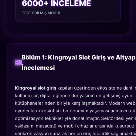
6000+ İNCELEME
TEST EDILMIŞ MODÜL
Bölüm 1: Kingroyal Slot Giriş ve Altyap
🎰
İncelemesi
Kingroyal slot giriş
kapıları üzerinden ekosisteme dahil 
kullanıcılar, dijital eğlence dünyasının en gelişmiş oyun
kütüphanelerinden biriyle karşılaşmaktadır. Modern web
oyuncuların kesintisiz bir deneyim yaşaması adına en gü
optimizasyon teknikleriyle donatılmıştır. Sektördeki yenil
yaklaşım, masaüstü ve mobil cihazlar arasında kusursuz 
senkronizasyon sunarak her an erişilebilirlik sağlamaktad