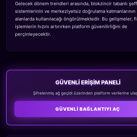
Gelecek dönem trendleri arasında, blokzincir tabanlı şe
sistemlerinin ve merkeziyetsiz doğrulama katmanlarının
alanlarda kullanılacağı öngörülmektedir. Bu gelişmeler, f
işlemlerin hızını artırırken platform güvenilirliğini de
perçinleyecektir.
GÜVENLİ ERİŞİM PANELİ
Şifrelenmiş ağ geçidi üzerinden platform verilerine ulaş
GÜVENLİ BAĞLANTIYI AÇ