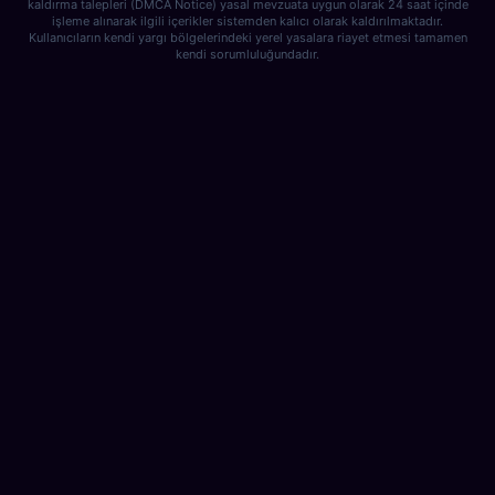
kaldırma talepleri (DMCA Notice) yasal mevzuata uygun olarak 24 saat içinde
işleme alınarak ilgili içerikler sistemden kalıcı olarak kaldırılmaktadır.
Kullanıcıların kendi yargı bölgelerindeki yerel yasalara riayet etmesi tamamen
kendi sorumluluğundadır.