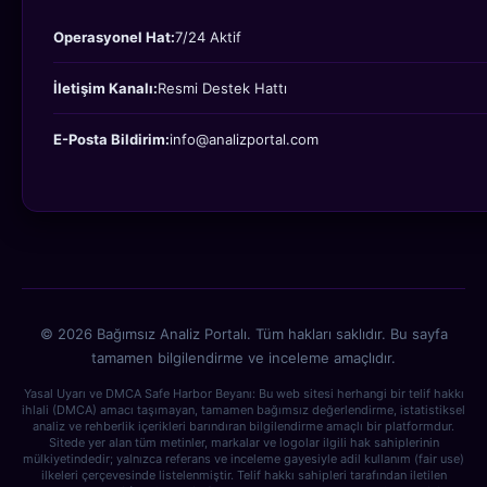
Operasyonel Hat:
7/24 Aktif
İletişim Kanalı:
Resmi Destek Hattı
E-Posta Bildirim:
info@analizportal.com
© 2026 Bağımsız Analiz Portalı. Tüm hakları saklıdır. Bu sayfa
tamamen bilgilendirme ve inceleme amaçlıdır.
Yasal Uyarı ve DMCA Safe Harbor Beyanı: Bu web sitesi herhangi bir telif hakkı
ihlali (DMCA) amacı taşımayan, tamamen bağımsız değerlendirme, istatistiksel
analiz ve rehberlik içerikleri barındıran bilgilendirme amaçlı bir platformdur.
Sitede yer alan tüm metinler, markalar ve logolar ilgili hak sahiplerinin
mülkiyetindedir; yalnızca referans ve inceleme gayesiyle adil kullanım (fair use)
ilkeleri çerçevesinde listelenmiştir. Telif hakkı sahipleri tarafından iletilen