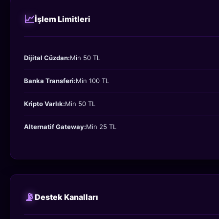
📈
İşlem Limitleri
Dijital Cüzdan:
Min 50 TL
Banka Transferi:
Min 100 TL
Kripto Varlık:
Min 50 TL
Alternatif Gateway:
Min 25 TL
📡
Destek Kanalları