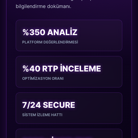
bilgilendirme dokümanı.
%350 ANALİZ
PLATFORM DEĞERLENDIRMESI
%40 RTP İNCELEME
OPTIMIZASYON ORANI
7/24 SECURE
SISTEM İZLEME HATTI