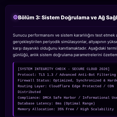
⚙️
Bölüm 3: Sistem Doğrulama ve Ağ Sağl
Sunucu performansını ve sistem kararlılığını test etmek 
gerçekleştirilen periyodik simülasyonlar, altyapının yüks
karşı dayanıklı olduğunu kanıtlamaktadır. Aşağıdaki termi
günlüğü, anlık sistem doğrulama parametrelerini özetlem
[SYSTEM INTEGRITY CHECK - SECURE CLOUD 2026]

Protocol: TLS 1.3 / Advanced Anti-Bot Filtering 
Firewall Status: Optimized, Synchronized & Harde
Routing Layer: Cloudflare Edge Protected / CDN 
Distributed

Compliance: DMCA Safe Harbor / Informational Use
Database Latency: 8ms (Optimal Range)

Memory Allocation: 35% Free / High Scalability