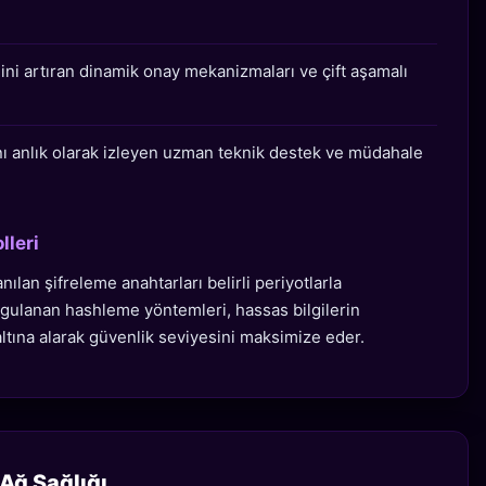
ni artıran dinamik onay mekanizmaları ve çift aşamalı
ı anlık olarak izleyen uzman teknik destek ve müdahale
lleri
ılan şifreleme anahtarları belirli periyotlarla
gulanan hashleme yöntemleri, hassas bilgilerin
tına alarak güvenlik seviyesini maksimize eder.
Ağ Sağlığı