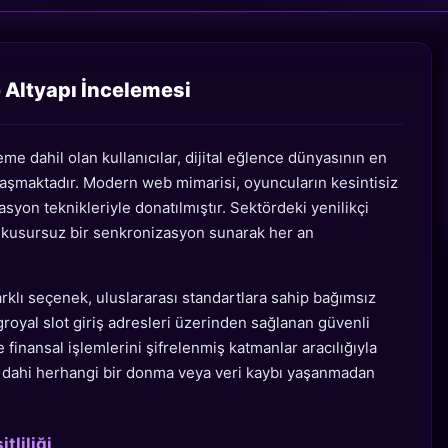
e Altyapı İncelemesi
me dahil olan kullanıcılar, dijital eğlence dünyasının en
laşmaktadır. Modern web mimarisi, oyuncuların kesintisiz
yon teknikleriyle donatılmıştır. Sektördeki yenilikçi
a kusursuz bir senkronizasyon sunarak her an
arklı seçenek, uluslararası standartlara sahip bağımsız
groyal slot giriş adresleri üzerinden sağlanan güvenli
ve finansal işlemlerini şifrelenmiş katmanlar aracılığıyla
e dahi herhangi bir donma veya veri kaybı yaşanmadan
tliliği