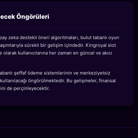
lecek Öngörüleri
ay zeka destekli öneri algoritmaları, bulut tabanlı oyun
aşımlarıyla sürekli bir gelişim içindedir. Kingroyal slot
te olarak kullanıcılarına her zaman en güncel ve akıcı
tabanlı şeffaf ödeme sistemlerinin ve merkeziyetsiz
ullanılacağı öngörülmektedir. Bu gelişmeler, finansal
ğini de perçinleyecektir.