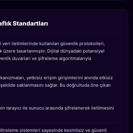
flık Standartları
 veri iletimlerinde kullanılan güvenlik protokolleri,
k üzere tasarlanmıştır. Dijital dünyadaki potansiyel
venlik duvarları ve şifreleme algoritmalarıyla
izmaları, yetkisiz erişim girişimlerini anında etkisiz
ir şekilde saklanmasını sağlar. Bu doğrultuda öne çıkan
in tarayıcı ile sunucu arasında şifrelenerek iletilmesini
filtreleme sistemleri sayesinde kesintisiz ve güvenli