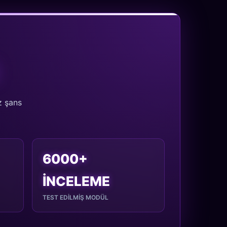
z şans
6000+
İNCELEME
TEST EDILMIŞ MODÜL