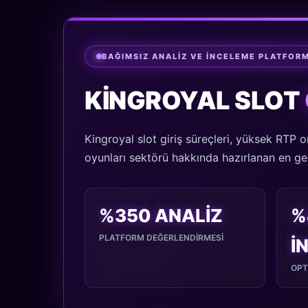
BAĞIMSIZ ANALİZ VE İNCELEME PLATFOR
KİNGROYAL SLOT
Kingroyal slot giriş süreçleri, yüksek RTP o
oyunları sektörü hakkında hazırlanan en ge
%350 ANALİZ
%
PLATFORM DEĞERLENDIRMESI
İ
OPT