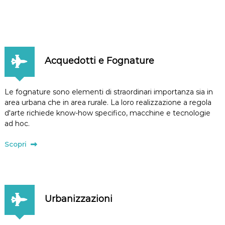
a
n
e
,
b
o
Acquedotti e Fognature
n
i
f
i
Le fognature sono elementi di straordinari importanza sia in
c
area urbana che in area rurale. La loro realizzazione a regola
h
d'arte richiede know-how specifico, macchine e tecnologie
e
ad hoc.
i
d
Scopri
r
a
u
l
i
c
Urbanizzazioni
h
e
e