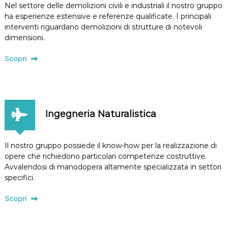
Nel settore delle demolizioni civili e industriali il nostro gruppo
z
ha esperienze estensive e referenze qualificate. I principali
z
a
interventi riguardano demolizioni di strutture di notevoli
z
dimensioni.
i
o
Scopri
n
i
,
c
o
n
Ingegneria Naturalistica
s
o
l
Il nostro gruppo possiede il know-how per la realizzazione di
i
d
opere che richiedono particolari competenze costruttive.
a
Avvalendosi di manodopera altamente specializzata in settori
m
specifici.
e
n
Scopri
t
i
f
r