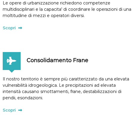
a
Le opere di urbanizzazione richiedono competenze
g
multidisciplinari e la capacita' di coordinare le operazioni di una
r
moltitudine di mezzi e operatori diversi.
a
r
i
Scopri
e
Consolidamento Frane
Il nostro territorio è sempre più caratterizzato da una elevata
vulnerabilità idrogeologica. Le precipitazioni ad elevata
intensità causano smottamenti, frane, destabilizzazioni di
pendii, esondazioni.
Scopri