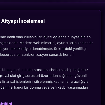
e Altyapı İncelemesi
me dahil olan kullanıcılar, dijital eğlence dünyasının en
laşmaktadır. Modern web mimarisi, oyuncuların kesintisiz
yon teknikleriyle donatılmıştır. Sektördeki yenilikçi
a kusursuz bir senkronizasyon sunarak her an
arklı seçenek, uluslararası standartlara sahip bağımsız
groyal slot giriş adresleri üzerinden sağlanan güvenli
ve finansal işlemlerini şifrelenmiş katmanlar aracılığıyla
e dahi herhangi bir donma veya veri kaybı yaşanmadan
tliliği