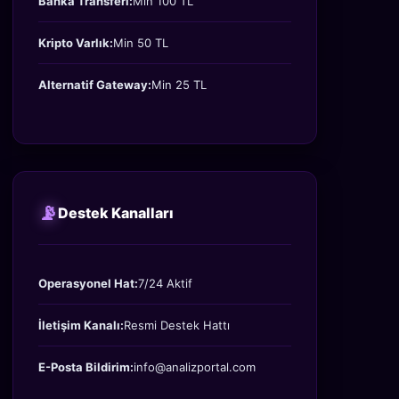
Banka Transferi:
Min 100 TL
Kripto Varlık:
Min 50 TL
Alternatif Gateway:
Min 25 TL
📡
Destek Kanalları
Operasyonel Hat:
7/24 Aktif
İletişim Kanalı:
Resmi Destek Hattı
E-Posta Bildirim:
info@analizportal.com