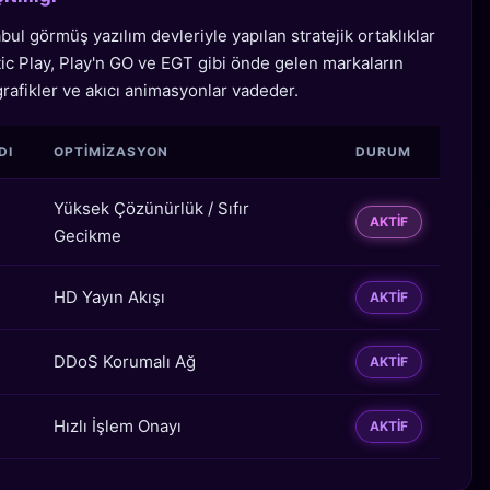
bul görmüş yazılım devleriyle yapılan stratejik ortaklıklar
ic Play, Play'n GO ve EGT gibi önde gelen markaların
rafikler ve akıcı animasyonlar vadeder.
DI
OPTIMIZASYON
DURUM
Yüksek Çözünürlük / Sıfır
AKTİF
Gecikme
HD Yayın Akışı
AKTİF
DDoS Korumalı Ağ
AKTİF
Hızlı İşlem Onayı
AKTİF