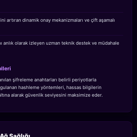
ni artıran dinamik onay mekanizmaları ve çift aşamalı
ı anlık olarak izleyen uzman teknik destek ve müdahale
lleri
ılan şifreleme anahtarları belirli periyotlarla
gulanan hashleme yöntemleri, hassas bilgilerin
tına alarak güvenlik seviyesini maksimize eder.
Ağ Sağlığı