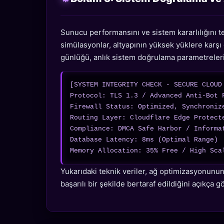
Sunucu performansını ve sistem kararlılığını t
simülasyonlar, altyapının yüksek yüklere karşı
günlüğü, anlık sistem doğrulama parametreleri
[SYSTEM INTEGRITY CHECK - SECURE CLOUD 
Protocol: TLS 1.3 / Advanced Anti-Bot F
Firewall Status: Optimized, Synchronize
Routing Layer: Cloudflare Edge Protecte
Compliance: DMCA Safe Harbor / Informat
Database Latency: 8ms (Optimal Range)

Memory Allocation: 35% Free / High Sca
Yukarıdaki teknik veriler, ağ optimizasyonunu
başarılı bir şekilde bertaraf edildiğini açıkça 