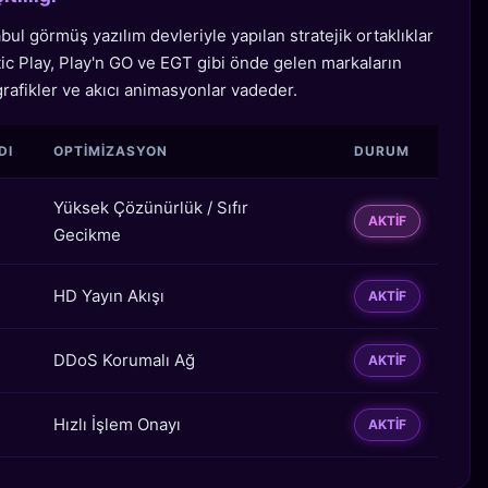
bul görmüş yazılım devleriyle yapılan stratejik ortaklıklar
ic Play, Play'n GO ve EGT gibi önde gelen markaların
rafikler ve akıcı animasyonlar vadeder.
DI
OPTIMIZASYON
DURUM
Yüksek Çözünürlük / Sıfır
AKTİF
Gecikme
HD Yayın Akışı
AKTİF
DDoS Korumalı Ağ
AKTİF
Hızlı İşlem Onayı
AKTİF