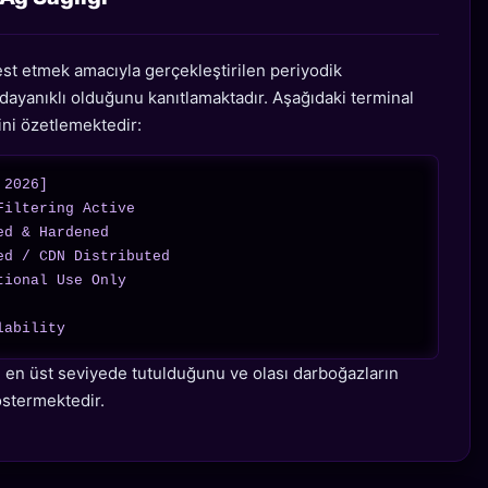
est etmek amacıyla gerçekleştirilen periyodik
 dayanıklı olduğunu kanıtlamaktadır. Aşağıdaki terminal
ni özetlemektedir:
2026]

iltering Active

d & Hardened

d / CDN Distributed

ional Use Only

lability
n en üst seviyede tutulduğunu ve olası darboğazların
göstermektedir.