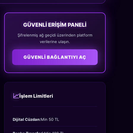
GÜVENLİ ERİŞİM PANELİ
Şifrelenmiş ağ geçidi üzerinden platform
verilerine ulaşın.
GÜVENLİ BAĞLANTIYI AÇ
📈
İşlem Limitleri
Dijital Cüzdan:
Min 50 TL