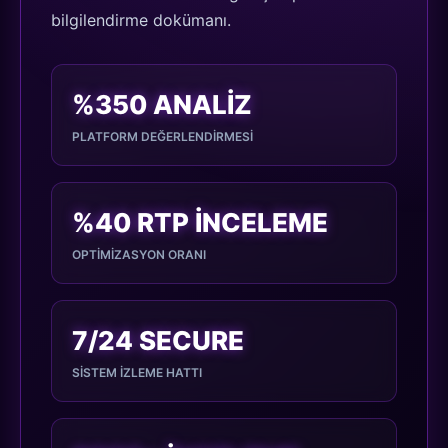
bilgilendirme dokümanı.
%350 ANALİZ
PLATFORM DEĞERLENDIRMESI
%40 RTP İNCELEME
OPTIMIZASYON ORANI
7/24 SECURE
SISTEM İZLEME HATTI