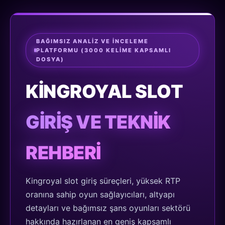
BAĞIMSIZ ANALİZ VE İNCELEME
PLATFORMU (3000 KELİME KAPSAMLI
DOSYA)
KİNGROYAL SLOT
GİRİŞ VE TEKNİK
REHBERİ
Kingroyal slot giriş süreçleri, yüksek RTP
oranına sahip oyun sağlayıcıları, altyapı
detayları ve bağımsız şans oyunları sektörü
hakkında hazırlanan en geniş kapsamlı