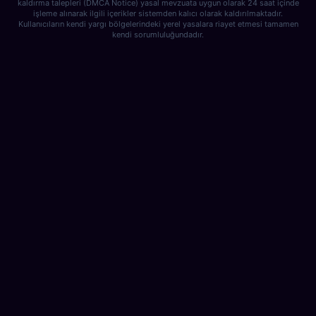
kaldırma talepleri (DMCA Notice) yasal mevzuata uygun olarak 24 saat içinde
işleme alınarak ilgili içerikler sistemden kalıcı olarak kaldırılmaktadır.
Kullanıcıların kendi yargı bölgelerindeki yerel yasalara riayet etmesi tamamen
kendi sorumluluğundadır.