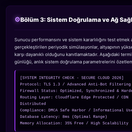
⚙️
Bölüm 3: Sistem Doğrulama ve Ağ Sağl
Sunucu performansını ve sistem kararlılığını test etmek 
gerçekleştirilen periyodik simülasyonlar, altyapının yüks
karşı dayanıklı olduğunu kanıtlamaktadır. Aşağıdaki termi
günlüğü, anlık sistem doğrulama parametrelerini özetlem
[SYSTEM INTEGRITY CHECK - SECURE CLOUD 2026]

Protocol: TLS 1.3 / Advanced Anti-Bot Filtering 
Firewall Status: Optimized, Synchronized & Harde
Routing Layer: Cloudflare Edge Protected / CDN 
Distributed

Compliance: DMCA Safe Harbor / Informational Use
Database Latency: 8ms (Optimal Range)

Memory Allocation: 35% Free / High Scalability