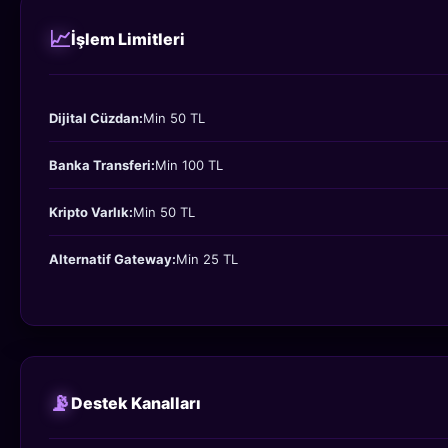
📈
İşlem Limitleri
Dijital Cüzdan:
Min 50 TL
Banka Transferi:
Min 100 TL
Kripto Varlık:
Min 50 TL
Alternatif Gateway:
Min 25 TL
📡
Destek Kanalları