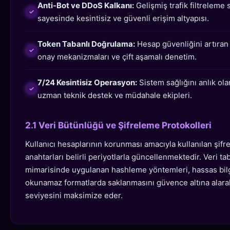
Anti-Bot ve DDoS Kalkanı:
Gelişmiş trafik filtreleme 
✓
sayesinde kesintisiz ve güvenli erişim altyapısı.
Token Tabanlı Doğrulama:
Hesap güvenliğini artıran
✓
onay mekanizmaları ve çift aşamalı denetim.
7/24 Kesintisiz Operasyon:
Sistem sağlığını anlık ola
✓
uzman teknik destek ve müdahale ekipleri.
2.1 Veri Bütünlüğü ve Şifreleme Protokolleri
Kullanıcı hesaplarının korunması amacıyla kullanılan şif
anahtarları belirli periyotlarla güncellenmektedir. Veri ta
mimarisinde uygulanan hashleme yöntemleri, hassas bilg
okunamaz formatlarda saklanmasını güvence altına alara
seviyesini maksimize eder.